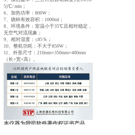
5)℃/ min；
6、加热功率：800W；
7、烧杯有效容积：1000ml；
8、环境条件：室温小于35℃且相对稳定，
无空气对流现象；
9、相对湿度：≤85％；
10、整机功耗：不大于850W；
11、外形尺寸：210mm×350mm×400mm
（长×宽×高）。
本仪器为我司软件著作权证书产品，
仿冒必究！证书编号：软著登字第
83