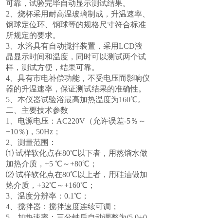
可靠，试验完毕自动显示测试结果。
2、烧杯采用耐高温玻璃制成，升温速率、
钢球定位环、钢球等的规格尺寸符合标准
所规定的要求。
3、水浴具有自动搅拌装置，采用LCD液
晶显示时间和温度，同时可以测试两个试
样，测试方便，结果可靠。
4、具有市电补偿功能，不受电压而影响仪
器的升温速率，保证测试结果的准确性。
5、本仪器试验浴最高加热温度为160℃。
二、主要技术参数
1、电源电压：AC220V（允许误差-5％～
+10％)，50Hz；
2、测量范围：
⑴ 试样软化点在80℃以下者，用蒸馏水做
加热介质，+5 ℃～+80℃；
⑵ 试样软化点在80℃以上者，用硅油做加
热介质，+32℃～+160℃；
3、温度分辨率：0.1℃；
4、搅拌器：搅拌速度连续可调；
5、加热速率：三分钟后自动调整为(5.0±0.