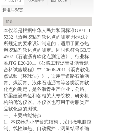
标准与彩页
简介
本仪器是根据中华人民共和国标准GB/T 1
5332《热熔胶粘剂软化点的测定 环球法》
所规定的要求设计制造的，适用于固态热
熔胶粘剂软化点的测定。同时也符合GB/T
4507《石油沥青软化点测定法》、行业标
准JTG E20-2011《公路工程沥青及沥青混
合料试验规程》中T 0606-2011《沥青软化
点试验（环球法）》，适用于道路石油沥
青、煤沥青、液体石油沥青等各类沥青软
化点的测定，是各沥青生产企业，公路、
桥梁建设单位和各相关大专院校、研究机
构的优选仪器。本仪器也可用于树脂类产
品软化点的测试。
一、主要功能特点
1、本仪器为小型台式结构，采用微电脑控
制、线性加热、自动搅拌，测量结果准确