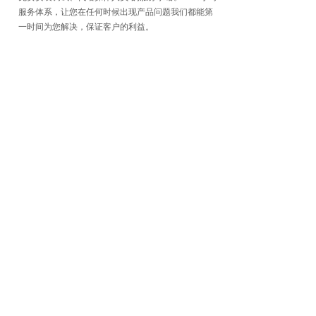
服务体系，让您在任何时候出现产品问题我们都能第
一时间为您解决，保证客户的利益。
上海密通机电科技有限公司，是由仪器仪表
行业资深工程师组建而成，是以技术开发、
技术服务、销售石油化工及煤化工领域分析
仪器的专业供应商。产品适用于石油、电
力、化工、科研、质检及大专院校等相关行